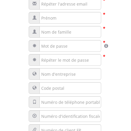
*
*
*
*
*