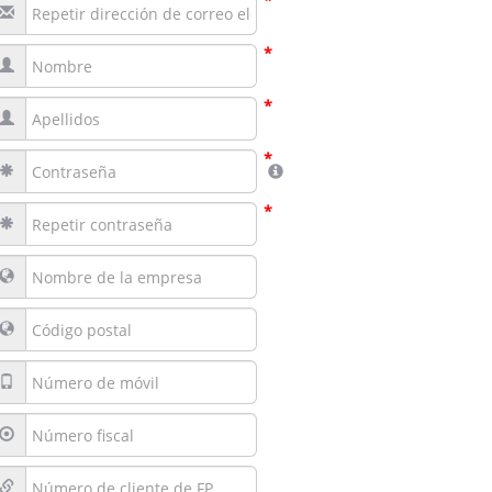
*
*
*
*
*