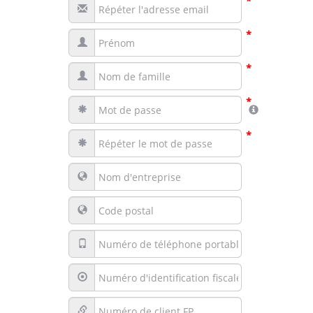
*
*
*
*
*