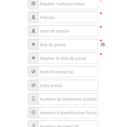
*
*
*
*
*