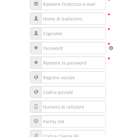
*
*
*
*
*