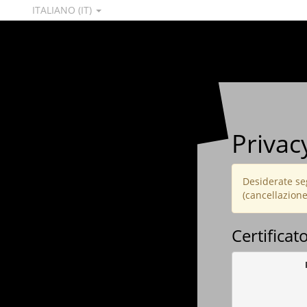
ITALIANO (IT)
Privac
Desiderate seg
(cancellazione,
Certificat
            
            
            