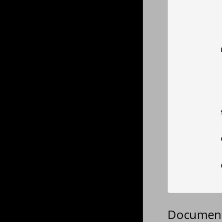
            
            
            
            
            
            
            
            
            
            
            
            
Document