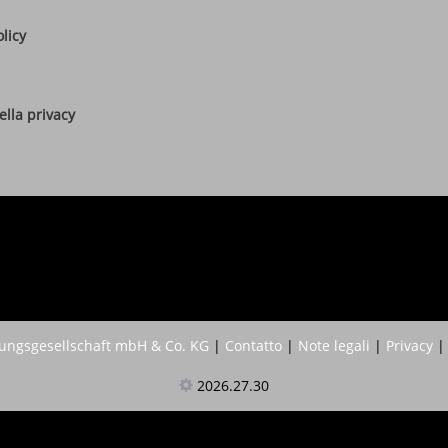
olicy
lla privacy
ngsgesellschaft mbH & Co. KG
|
Contatto
|
Note legali
|
Privacy
2026.27.30