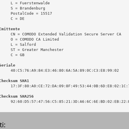
     L = Fuerstenwalde

     S = Brandenburg

     PostalCode = 15517

     C = DE

Emittente
     CN = COMODO Extended Validation Secure Server CA

     O = COMODO CA Limited

     L = Salford

     ST = Greater Manchester

     C = GB

Seriale
     40:C5:76:A9:84:E3:46:80:6A:5A:89:0C:C3:E8:99:02

Checksum SHA1
     17:3F:80:A0:CE:72:DA:09:8F:49:53:44:0B:6D:E8:02:1C:7
Checksum SHA256
     92:60:D5:57:47:56:C5:85:21:3D:A6:6C:6E:BD:02:EB:22:B
i: