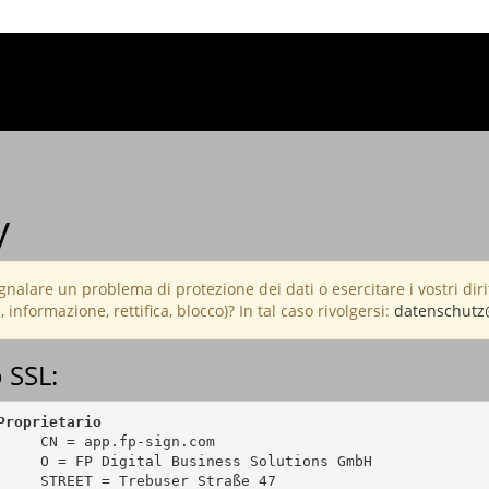
y
nalare un problema di protezione dei dati o esercitare i vostri dirit
 informazione, rettifica, blocco)? In tal caso rivolgersi:
datenschutz
o SSL:
Proprietario
     CN = app.fp-sign.com

     O = FP Digital Business Solutions GmbH

     STREET = Trebuser Straße 47
