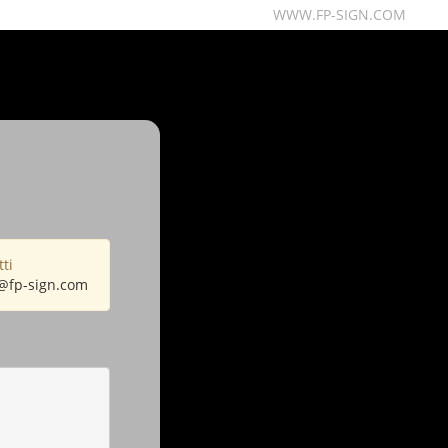
WWW.FP-SIGN.COM
ti
@fp-sign.com