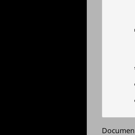
            
            
            
            
            
            
            
            
            
            
            
            
Document