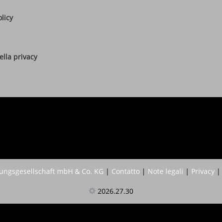
olicy
lla privacy
ngsgesellschaft mbH & Co. KG
|
Contatto
|
Note legali
|
Privacy
2026.27.30