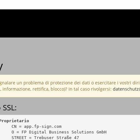
y
nalare un problema di protezione dei dati o esercitare i vostri dirit
 informazione, rettifica, blocco)? In tal caso rivolgersi:
datenschutz
o SSL:
Proprietario
     CN = app.fp-sign.com

     O = FP Digital Business Solutions GmbH

     STREET = Trebuser Straße 47
