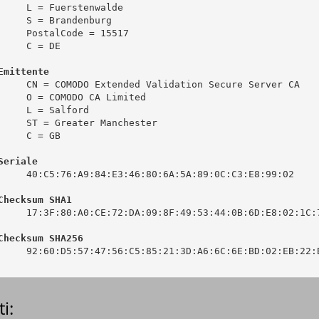
     L = Fuerstenwalde

     S = Brandenburg

     PostalCode = 15517

     C = DE

Emittente
     CN = COMODO Extended Validation Secure Server CA

     O = COMODO CA Limited

     L = Salford

     ST = Greater Manchester

     C = GB

Seriale
     40:C5:76:A9:84:E3:46:80:6A:5A:89:0C:C3:E8:99:02

Checksum SHA1
     17:3F:80:A0:CE:72:DA:09:8F:49:53:44:0B:6D:E8:02:1C:7
Checksum SHA256
     92:60:D5:57:47:56:C5:85:21:3D:A6:6C:6E:BD:02:EB:22:B
i: