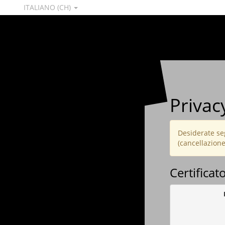
ITALIANO (CH)
Privac
Desiderate seg
(cancellazione,
Certificat
            
            
            