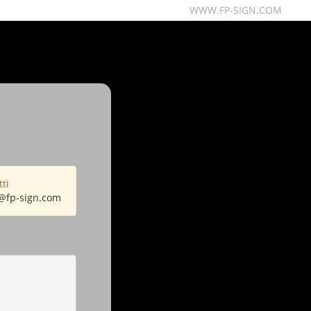
WWW.FP-SIGN.COM
ti
@fp-sign.com