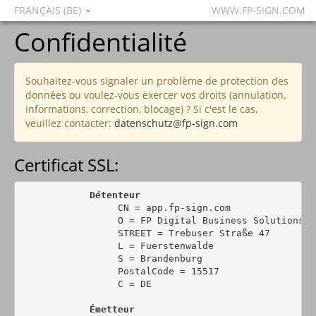
FRANÇAIS (BE)
WWW.FP-SIGN.COM
Confidentialité
Souhaitez-vous signaler un problème de protection des
données ou voulez-vous exercer vos droits (annulation,
informations, correction, blocage) ? Si c'est le cas,
veuillez contacter:
datenschutz@fp-sign.com
Certificat SSL:
Détenteur
                 CN = app.fp-sign.com

                 O = FP Digital Business Solutions Gm
                 STREET = Trebuser Straße 47

                 L = Fuerstenwalde

                 S = Brandenburg

                 PostalCode = 15517

                 C = DE

Émetteur