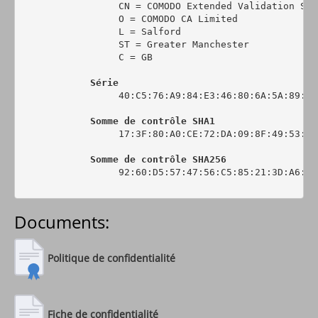
                 CN = COMODO Extended Validation Sec
                 O = COMODO CA Limited

                 L = Salford

                 ST = Greater Manchester

                 C = GB

Série
                 40:C5:76:A9:84:E3:46:80:6A:5A:89:0C:
Somme de contrôle SHA1
                 17:3F:80:A0:CE:72:DA:09:8F:49:53:44
Somme de contrôle SHA256
                 92:60:D5:57:47:56:C5:85:21:3D:A6:6C
Documents:
Politique de confidentialité
Fiche de confidentialité