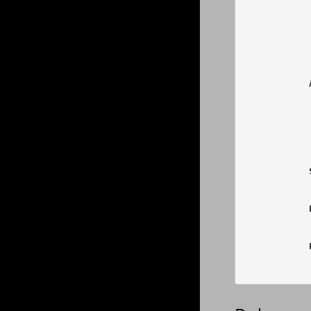
            
            
            
            
            
            
            
            
            
            
            
            
            