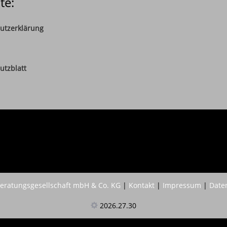
te:
utzerklärung
utzblatt
ratungsgesellschaft mbH & Co. KG
|
Kontakt
|
Impressum
|
Date
2026.27.30