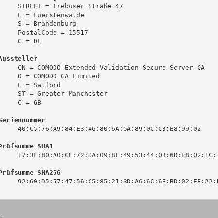
     STREET = Trebuser Straße 47

     L = Fuerstenwalde

     S = Brandenburg

     PostalCode = 15517

     C = DE

Aussteller
     CN = COMODO Extended Validation Secure Server CA

     O = COMODO CA Limited

     L = Salford

     ST = Greater Manchester

     C = GB

Seriennummer
     40:C5:76:A9:84:E3:46:80:6A:5A:89:0C:C3:E8:99:02

Prüfsumme SHA1
     17:3F:80:A0:CE:72:DA:09:8F:49:53:44:0B:6D:E8:02:1C:7
Prüfsumme SHA256
     92:60:D5:57:47:56:C5:85:21:3D:A6:6C:6E:BD:02:EB:22:B