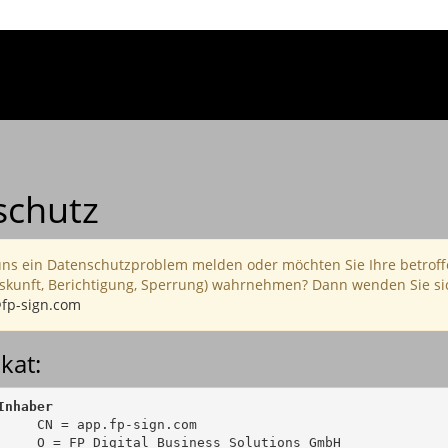
schutz
uns ein Datenschutzproblem melden oder möchten Sie Ihre betrof
skunft, Berichtigung, Sperrung) wahrnehmen? Dann wenden Sie sic
fp-sign.com
ikat:
Inhaber
     CN = app.fp-sign.com

     O = FP Digital Business Solutions GmbH
