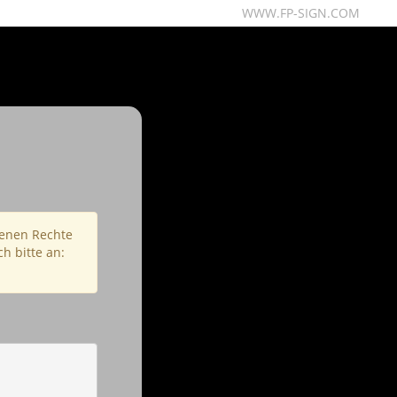
WWW.FP-SIGN.COM
fenen Rechte
h bitte an: