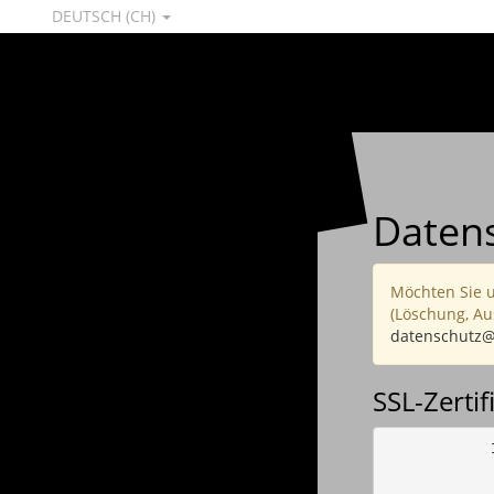
DEUTSCH (CH)
Daten
Möchten Sie 
(Löschung, Au
datenschutz@
SSL-Zertif
            
            