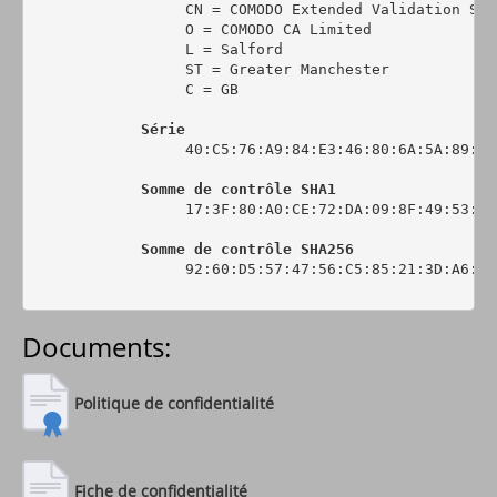
                 CN = COMODO Extended Validation Sec
                 O = COMODO CA Limited

                 L = Salford

                 ST = Greater Manchester

                 C = GB

Série
                 40:C5:76:A9:84:E3:46:80:6A:5A:89:0C:
Somme de contrôle SHA1
                 17:3F:80:A0:CE:72:DA:09:8F:49:53:44
Somme de contrôle SHA256
                 92:60:D5:57:47:56:C5:85:21:3D:A6:6C
Documents:
Politique de confidentialité
Fiche de confidentialité