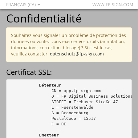
FRANÇAIS (CA)
WWW.FP-SIGN.COM
Confidentialité
Souhaitez-vous signaler un problème de protection des
données ou voulez-vous exercer vos droits (annulation,
informations, correction, blocage) ? Si c'est le cas,
veuillez contacter:
datenschutz@fp-sign.com
Certificat SSL:
Détenteur
                 CN = app.fp-sign.com

                 O = FP Digital Business Solutions Gm
                 STREET = Trebuser Straße 47

                 L = Fuerstenwalde

                 S = Brandenburg

                 PostalCode = 15517

                 C = DE

Émetteur