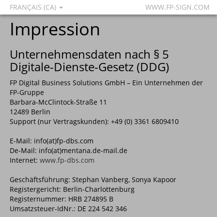
FRANÇAIS (CA)
WWW.FP-SIGN.COM
Impression
Unternehmensdaten nach § 5
Digitale-Dienste-Gesetz (DDG)
FP Digital Business Solutions GmbH – Ein Unternehmen der
FP-Gruppe
Barbara-McClintock-Straße 11
12489 Berlin
Support (nur Vertragskunden): +49 (0) 3361 6809410
E-Mail: info(at)fp-dbs.com
De-Mail: info(at)mentana.de-mail.de
Internet:
www.fp-dbs.com
Geschäftsführung: Stephan Vanberg, Sonya Kapoor
Registergericht: Berlin-Charlottenburg
Registernummer: HRB 274895 B
Umsatzsteuer-IdNr.: DE 224 542 346