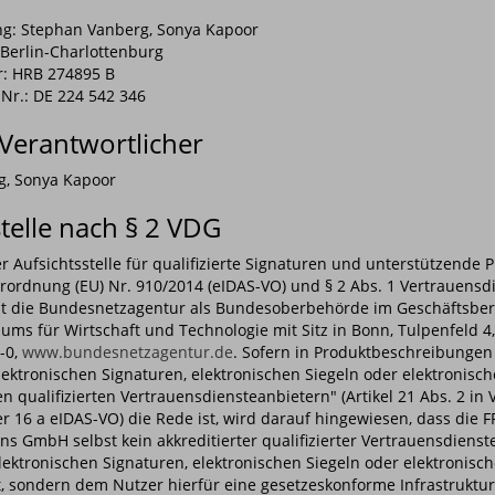
g: Stephan Vanberg, Sonya Kapoor
 Berlin-Charlottenburg
: HRB 274895 B
Nr.: DE 224 542 346
 Verantwortlicher
g, Sonya Kapoor
stelle nach § 2 VDG
 Aufsichtsstelle für qualifizierte Signaturen und unterstützende 
erordnung (EU) Nr. 910/2014 (eIDAS-VO) und § 2 Abs. 1 Vertrauensd
t die Bundesnetzagentur als Bundesoberbehörde im Geschäftsber
ums für Wirtschaft und Technologie mit Sitz in Bonn, Tulpenfeld 4
-0,
www.bundesnetzagentur.de
. Sofern in Produktbeschreibungen
elektronischen Signaturen, elektronischen Siegeln oder elektronisc
en qualifizierten Vertrauensdiensteanbietern" (Artikel 21 Abs. 2 in
 16 a eIDAS-VO) die Rede ist, wird darauf hingewiesen, dass die FP
ns GmbH selbst kein akkreditierter qualifizierter Vertrauensdienst
lektronischen Signaturen, elektronischen Siegeln oder elektronisc
t, sondern dem Nutzer hierfür eine gesetzeskonforme Infrastruktur