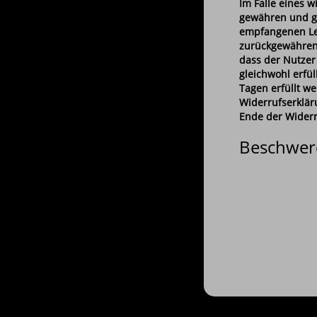
Im Falle eines 
gewähren und gg
empfangenen Lei
zurückgewähren,
dass der Nutzer
gleichwohl erfü
Tagen erfüllt w
Widerrufserklär
Ende der Wider
Beschwe