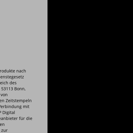
Produkte nach
ienstegesetz
eich des
, 53113 Bonn,
 von
hen Zeitstempeln
 Verbindung mit
 Digital
eanbieter für die
hen
 zur