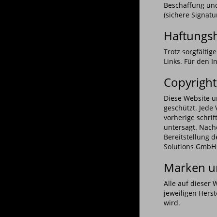
Beschaffung und
(sichere Signa
Haftungs
Trotz sorgfältig
Links. Für den I
Copyright
Diese Website u
geschützt. Jede
vorherige schri
untersagt. Nach
Bereitstellung d
Solutions GmbH g
Marken u
Alle auf dieser
jeweiligen Hers
wird.