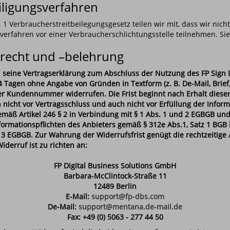
eiligungsverfahren
1 Verbraucherstreitbeilegungsgesetz teilen wir mit, dass wir nich
sverfahren vor einer Verbraucherschlichtungsstelle teilnehmen. Si
recht und –belehrung
 seine Vertragserklärung zum Abschluss der Nutzung des FP Sign 
 Tagen ohne Angabe von Gründen in Textform (z. B. De-Mail, Brief, 
r Kundennummer widerrufen. Die Frist beginnt nach Erhalt dieser
 nicht vor Vertragsschluss und auch nicht vor Erfüllung der Inform
emäß Artikel 246 § 2 in Verbindung mit § 1 Abs. 1 und 2 EGBGB und
nformationspflichten des Anbieters gemäß § 312e Abs.1, Satz 1 BGB
 § 3 EGBGB. Zur Wahrung der Widerrufsfrist genügt die rechtzeitig
iderruf ist zu richten an:
FP Digital Business Solutions GmbH
Barbara-McClintock-Straße 11
12489 Berlin
E-Mail:
support@fp-dbs.com
De-Mail:
support@mentana.de-mail.de
Fax: +49 (0) 5063 - 277 44 50