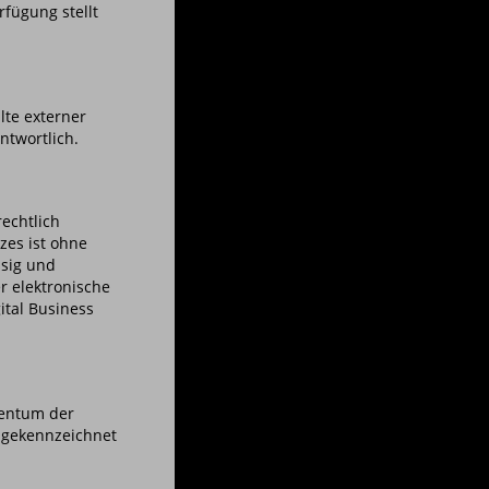
fügung stellt
lte externer
ntwortlich.
echtlich
zes ist ohne
ssig und
r elektronische
gital Business
gentum der
t gekennzeichnet