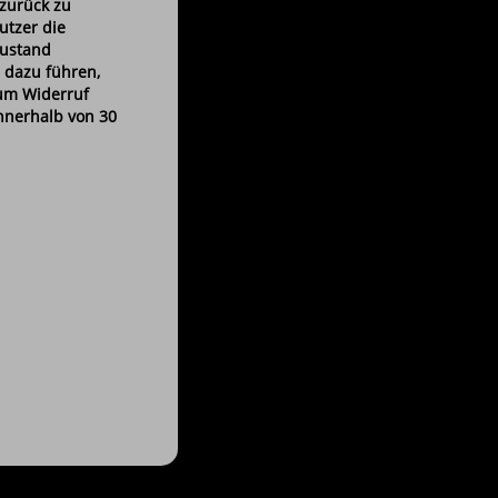
 zurück zu
utzer die
Zustand
 dazu führen,
zum Widerruf
nnerhalb von 30