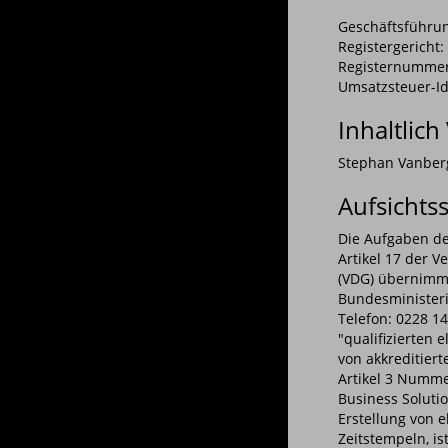
Geschäftsführun
Registergericht:
Registernummer
Umsatzsteuer-Id
Inhaltlich
Stephan Vanber
Aufsichts
Die Aufgaben der
Artikel 17 der V
(VDG) übernimm
Bundesministeri
Telefon: 0228 14
"qualifizierten 
von akkreditiert
Artikel 3 Nummer
Business Solutio
Erstellung von e
Zeitstempeln, is