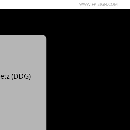
WWW.FP-SIGN.COM
etz (DDG)