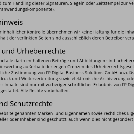
 zum Handling dieser Signaturen, Siegeln oder Zeitstempel zur Ver
turanwendungskomponente).
hinweis
er inhaltlicher Kontrolle übernehmen wir keine Haftung für die Inha
nhalt der verlinkten Seiten sind ausschließlich deren Betreiber vera
 und Urheberrechte
nd alle darin enthaltenen Beiträge und Abbildungen sind urheberr
 Verwertung außerhalb der engen Grenzen des Urheberrechtsgeset
ftliche Zustimmung von FP Digital Business Solutions GmbH unzulä
druck und Weiterverbreitung sowie elektronische Archivierung ode
er Inhalte sind nur mit vorheriger schriftlicher Erlaubnis von FP Di
estattet. Alle Rechte vorbehalten.
nd Schutzrechte
 Website genannten Marken- und Eigennamen sowie rechtliches Ei
teller oder Inhaber sind geschützt, auch wenn dies nicht gesonder