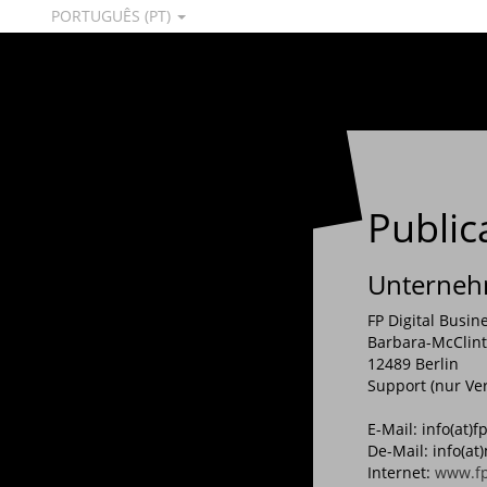
PORTUGUÊS (PT)
Public
Unternehm
FP Digital Busi
Barbara-McClint
12489 Berlin
Support (nur Ve
E-Mail: info(at)
De-Mail: info(a
Internet:
www.f