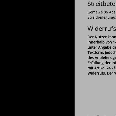
Streitbet
Gemäß § 36 Abs. 
Streitbeilegung
Widerrufs
Der Nutzer kann
innerhalb von 14
unter Angabe de
Textform, jedoch
des Anbieters g
Erfüllung der I
mit Artikel 246
Widerrufs. Der W