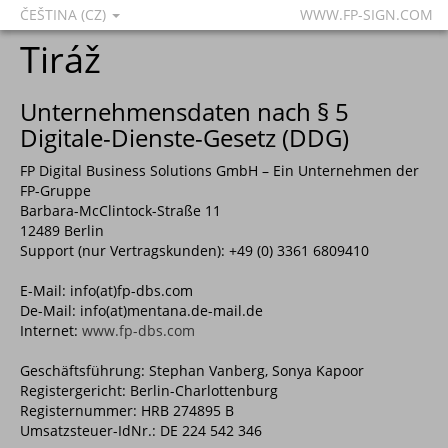
ČEŠTINA (CZ)
WWW.FP-SIGN.COM
Tiráž
Unternehmensdaten nach § 5
Digitale-Dienste-Gesetz (DDG)
FP Digital Business Solutions GmbH – Ein Unternehmen der
FP-Gruppe
Barbara-McClintock-Straße 11
12489 Berlin
Support (nur Vertragskunden): +49 (0) 3361 6809410
E-Mail: info(at)fp-dbs.com
De-Mail: info(at)mentana.de-mail.de
Internet:
www.fp-dbs.com
Geschäftsführung: Stephan Vanberg, Sonya Kapoor
Registergericht: Berlin-Charlottenburg
Registernummer: HRB 274895 B
Umsatzsteuer-IdNr.: DE 224 542 346